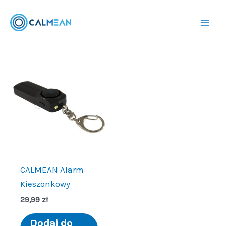
Przejdź
do
treści
CALMEAN Alarm
Kieszonkowy
29,99
zł
Dodaj do