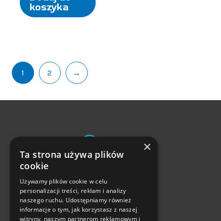
koszyka
1
2
→
×
Ta strona używa plików
Zwroty i reklamacje
cookie
Częste pytania
Używamy plików cookie w celu
personalizacji treści, reklam i analizy
Formy płatności
naszego ruchu. Udostępniamy również
Czas i koszty dostawy
informacje o tym, jak korzystasz z naszej
Polityka prywatności
witryny, naszym partnerom reklamowym i