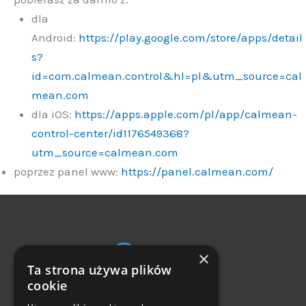
dla
Android:
https://play.google.com/store/apps/detail
s?
id=com.calmean.control&hl=pl&utm_source=cal
mean.com
dla iOS:
https://apps.apple.com/pl/app/calmean-
control-center/id1176549368?
utm_source=calmean.com
poprzez panel www:
https://panel.calmean.com/
×
Ta strona używa plików
Zwroty i reklamacje
cookie
Częste pytania