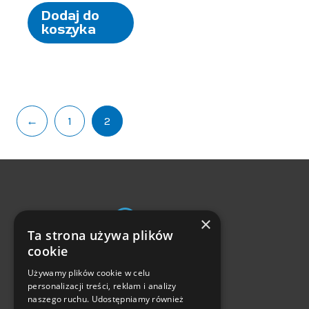
Dodaj do
koszyka
←
1
2
×
Ta strona używa plików
Zwroty i reklamacje
cookie
Częste pytania
Używamy plików cookie w celu
personalizacji treści, reklam i analizy
Formy płatności
naszego ruchu. Udostępniamy również
Czas i koszty dostawy