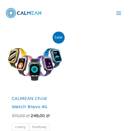
Przejdź
do
treści
Sale!
CALMEAN Child
Watch Bravo 4G
Pierwotna
Aktualna
310,00
zł
249,00
zł
cena
cena
wynosiła:
wynosi:
czarny
fioletowy