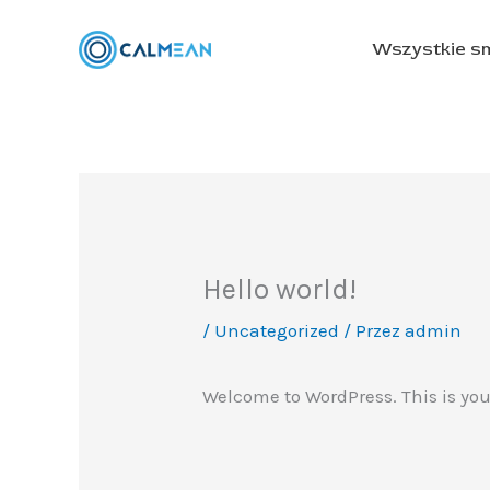
Przejdź
do
Wszystkie s
treści
Hello world!
/
Uncategorized
/ Przez
admin
Welcome to WordPress. This is your f