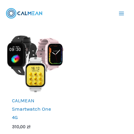
Przejdź
do
treści
CALMEAN
Smartwatch One
4G
310,00
zł