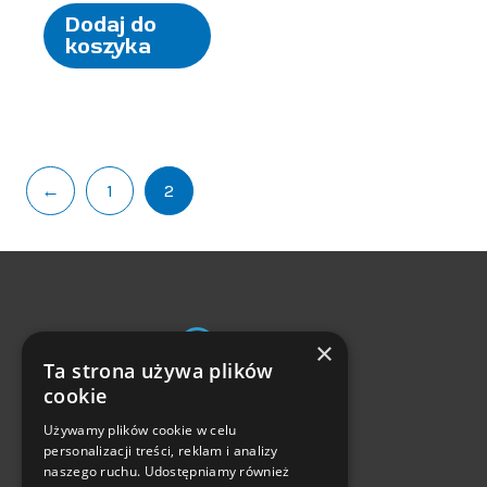
Dodaj do
koszyka
←
1
2
×
Ta strona używa plików
Zwroty i reklamacje
cookie
Częste pytania
Używamy plików cookie w celu
personalizacji treści, reklam i analizy
Formy płatności
naszego ruchu. Udostępniamy również
Czas i koszty dostawy