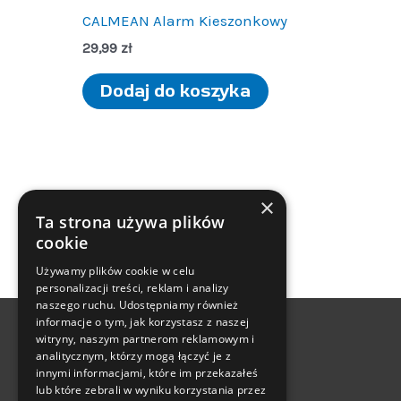
CALMEAN Alarm Kieszonkowy
29,99
zł
Dodaj do koszyka
×
1
2
→
Ta strona używa plików
cookie
Używamy plików cookie w celu
personalizacji treści, reklam i analizy
naszego ruchu. Udostępniamy również
informacje o tym, jak korzystasz z naszej
witryny, naszym partnerom reklamowym i
analitycznym, którzy mogą łączyć je z
innymi informacjami, które im przekazałeś
lub które zebrali w wyniku korzystania przez