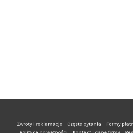
Zwroty i reklamacje
Częste pytania
Formy płat
Polityka prywatności
Kontakt i dane firmy
Re