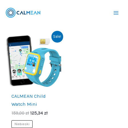
Przejdź
do
treści
Sale!
CALMEAN Child
Watch Mini
Pierwotna
Aktualna
159,00
zł
125,34
zł
cena
cena
wynosiła:
wynosi:
Niebieski