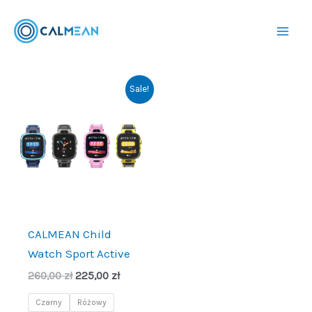
Przejdź
do
treści
Sale!
CALMEAN Child
Watch Sport Active
Pierwotna
Aktualna
260,00
zł
225,00
zł
cena
cena
wynosiła:
wynosi:
Czarny
Różowy